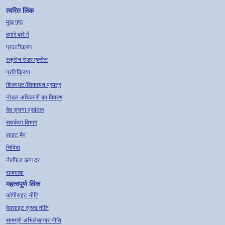
त्वरित लिंक
मुख पृष्ठ
हमारे बारे में
प्रकटीकरण
स्क्रीन रीडर एक्सेस
प्रतिक्रिया
शिकायत/शिकायत प्रपत्र
नोडल अधिकारी का विवरण
वेब सूचना प्रबंधक
सतर्कता विभाग
साइट मैप
निविदा
नैबफिड ऋण दर
राजभाषा
महत्वपूर्ण लिंक
कॉपीराइट नीति
वेबसाइट सुरक्षा नीति
सामग्री अभिलेखागार नीति