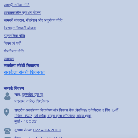
सामग्री समीक्षा नीति
आपातकालीन प्रबंधन योजना
सामग्री योगदान, मॉडरेशन और अनुमोदन नीति
वेबसाइट निगरानी योजना
हाइपरलिंक नीति
नियम एवं शर्तें
गोपनीयता नीति
सहायता
सतर्कता संबंधी शिकायत
सतर्कता संबंधी शिकायत
सम्पर्क विवरण
नाम:
कृष्णदेव एस यू
पदनाम:
वरिष्ठ विश्लेषक
राष्ट्रीय अवसंरचना वित्तपोषण और विकास बैंक (नैबफिड) द कैपिटल, ए विंग, 15 वीं
मंजिल- 1503, जी ब्लॉक, बांद्रा कुर्ला कॉम्प्लेक्स, बांद्रा (पूर्व),
मुंबई - 400051
दूरभाष संख्या:
022 4104 2000