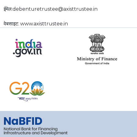
ईमेल:debenturetrustee@axisttrustee.in
वेबसाइट: www.axisttrustee.in